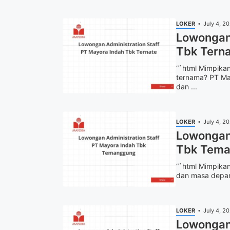
LOKER
July 4, 2
Lowongan 
Tbk Tern
“`html Mimpikan
ternama? PT Ma
dan ...
LOKER
July 4, 2
Lowongan 
Tbk Tema
“`html Mimpikan
dan masa depan 
LOKER
July 4, 2
Lowongan 