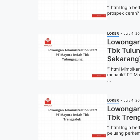
“`html Ingin be
prospek cerah? 
LOKER
July 4, 2
Lowongan 
Tbk Tulu
Sekarang
“`html Mimpikan
menarik? PT Ma
...
LOKER
July 4, 2
Lowongan 
Tbk Tren
“`html Ingin be
peluang perkem