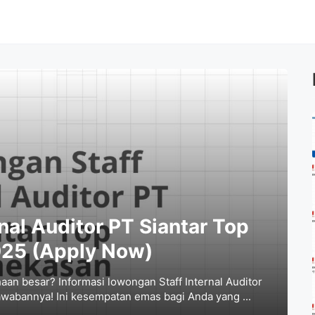
nal Auditor PT Siantar Top
25 (Apply Now)
aan besar? Informasi lowongan Staff Internal Auditor
wabannya! Ini kesempatan emas bagi Anda yang ...