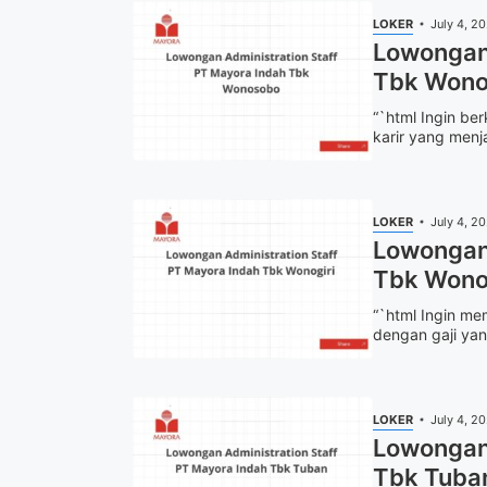
LOKER
July 4, 2
Lowongan 
Tbk Wono
“`html Ingin be
karir yang menj
LOKER
July 4, 2
Lowongan 
Tbk Wono
“`html Ingin m
dengan gaji yan
LOKER
July 4, 2
Lowongan 
Tbk Tuba