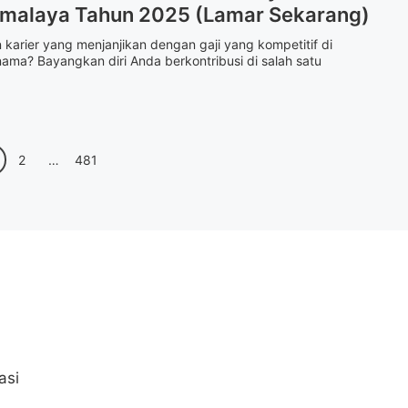
kmalaya Tahun 2025 (Lamar Sekarang)
 karier yang menjanjikan dengan gaji yang kompetitif di
ama? Bayangkan diri Anda berkontribusi di salah satu
e
Page
Page
2
…
481
asi