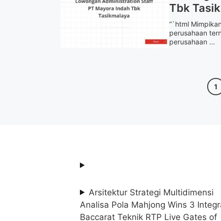
Tbk Tasi
“`html Mimpikan
perusahaan tern
perusahaan ...
Pag
1
Arsitektur Strategi Multidimensi
Analisa Pola Mahjong Wins 3 Integr
Baccarat Teknik RTP Live Gates of