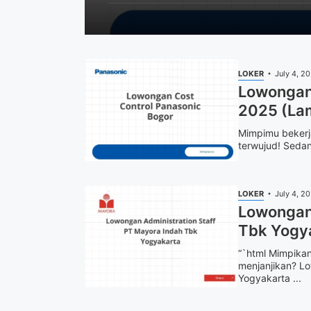
LOKER
July 4, 2
Lowongan 
2025 (La
Mimpimu bekerja
terwujud! Sedan
LOKER
July 4, 2
Lowongan 
Tbk Yogy
“`html Mimpikan
menjanjikan? Lo
Yogyakarta ...