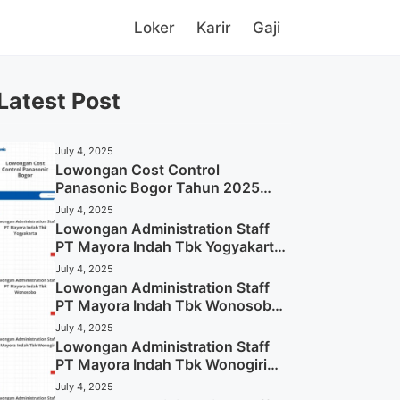
Loker
Karir
Gaji
Latest Post
July 4, 2025
Lowongan Cost Control
Panasonic Bogor Tahun 2025
(Lamar Sekarang)
July 4, 2025
Lowongan Administration Staff
LOKER
July 4, 2025
PT Mayora Indah Tbk Yogyakarta
Lowongan Staff Internal Auditor
Tahun 2025
July 4, 2025
Lowongan Administration Staff
Padang Tahun 2025 (Lamar Sek
PT Mayora Indah Tbk Wonosobo
Tahun 2025 (Lamar Sekarang)
July 4, 2025
Mencari pekerjaan yang menantang dan berpeluang besar? Info
Lowongan Administration Staff
Auditor di PT Siantar Top Padang ini mungkin jawabannya! Pe
PT Mayora Indah Tbk Wonogiri
mengembangkan karir ...
Tahun 2025 (Apply Now)
July 4, 2025