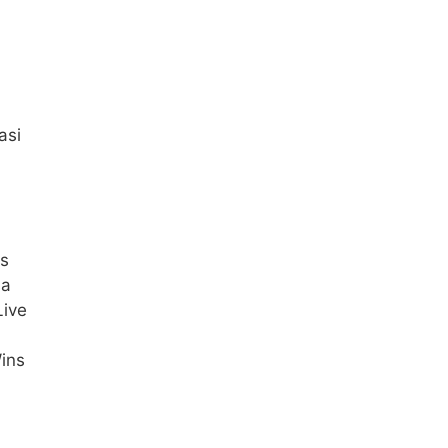
asi
s
sa
Live
Wins