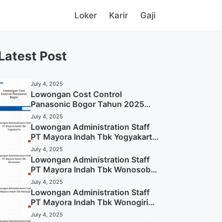
Loker
Karir
Gaji
Latest Post
July 4, 2025
Lowongan Cost Control
Panasonic Bogor Tahun 2025
(Lamar Sekarang)
July 4, 2025
Lowongan Administration Staff
PT Mayora Indah Tbk Yogyakarta
Tahun 2025
July 4, 2025
Lowongan Administration Staff
PT Mayora Indah Tbk Wonosobo
Tahun 2025 (Lamar Sekarang)
July 4, 2025
Lowongan Administration Staff
PT Mayora Indah Tbk Wonogiri
Tahun 2025 (Apply Now)
July 4, 2025