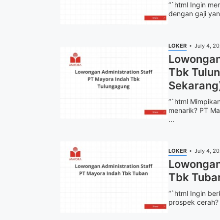
“`html Ingin m
dengan gaji yan
LOKER
July 4, 2
Lowongan 
Tbk Tulu
Sekarang
“`html Mimpikan
menarik? PT Ma
...
LOKER
July 4, 2
Lowongan 
Tbk Tuba
“`html Ingin be
prospek cerah? 