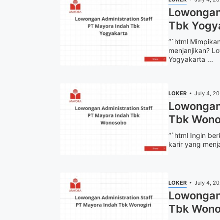
Lowongan 
Tbk Yogy
“`html Mimpikan
menjanjikan? Lo
Yogyakarta ...
LOKER
July 4, 2
Lowongan 
Tbk Wono
“`html Ingin be
karir yang menj
LOKER
July 4, 2
Lowongan 
Tbk Wono