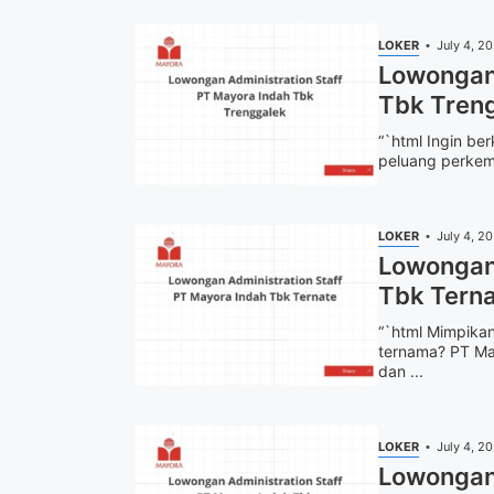
LOKER
July 4, 2
Lowongan 
Tbk Tren
“`html Ingin be
peluang perkem
LOKER
July 4, 2
Lowongan 
Tbk Tern
“`html Mimpikan
ternama? PT Ma
dan ...
LOKER
July 4, 2
Lowongan 