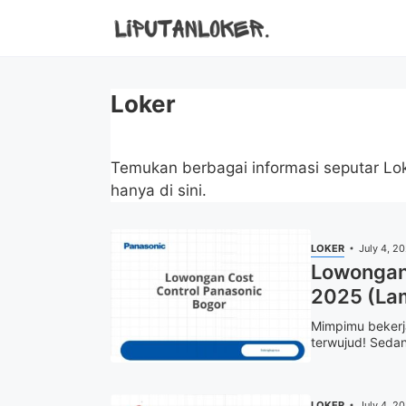
Skip
to
content
Loker
Temukan berbagai informasi seputar Lo
hanya di sini.
LOKER
July 4, 2
Lowongan 
2025 (La
Mimpimu bekerja
terwujud! Sedan
LOKER
July 4, 2