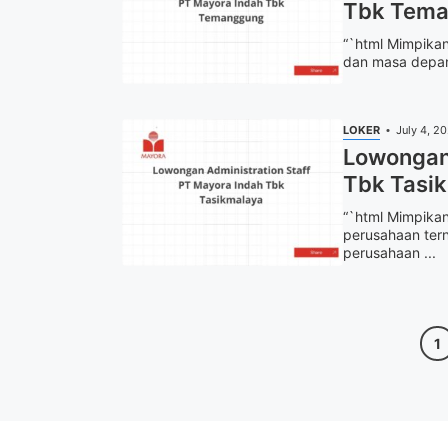
Tbk Tema
“`html Mimpikan
dan masa depan 
LOKER
July 4, 2
Lowongan 
Tbk Tasi
“`html Mimpikan
perusahaan tern
perusahaan ...
Pag
1