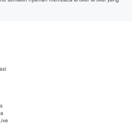
asi
s
sa
Live