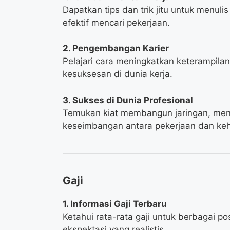
Dapatkan tips dan trik jitu untuk menul
efektif mencari pekerjaan.
2. Pengembangan Karier
Pelajari cara meningkatkan keterampil
kesuksesan di dunia kerja.
3. Sukses di Dunia Profesional
Temukan kiat membangun jaringan, men
keseimbangan antara pekerjaan dan keh
Gaji
1. Informasi Gaji Terbaru
Ketahui rata-rata gaji untuk berbagai p
ekspektasi yang realistis.