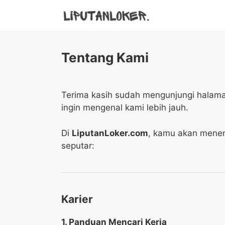
Skip
to
content
Tentang Kami
Terima kasih sudah mengunjungi halam
ingin mengenal kami lebih jauh.
Di
LiputanLoker.com
, kamu akan menem
seputar:
Karier
1. Panduan Mencari Kerja