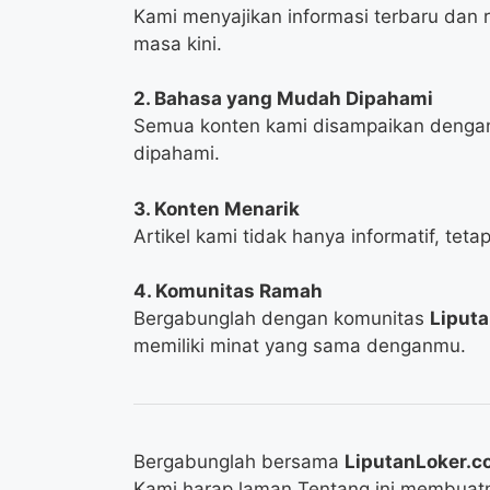
Kami menyajikan informasi terbaru dan
masa kini.
2. Bahasa yang Mudah Dipahami
Semua konten kami disampaikan dengan
dipahami.
3. Konten Menarik
Artikel kami tidak hanya informatif, tet
4. Komunitas Ramah
Bergabunglah dengan komunitas
Liput
memiliki minat yang sama denganmu.
Bergabunglah bersama
LiputanLoker.c
Kami harap laman Tentang ini membuat