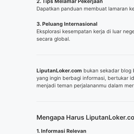
2. Tips Melamar Pekerjaan
Dapatkan panduan membuat lamaran kerj
3. Peluang Internasional
Eksplorasi kesempatan kerja di luar neg
secara global.
LiputanLoker.com
bukan sekadar blog b
yang ingin berbagi informasi, bertukar i
menjadi teman perjalananmu dalam mera
Mengapa Harus LiputanLoker.c
1. Informasi Relevan