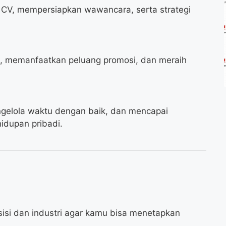
is CV, mempersiapkan wawancara, serta strategi
an, memanfaatkan peluang promosi, dan meraih
gelola waktu dengan baik, dan mencapai
idupan pribadi.
osisi dan industri agar kamu bisa menetapkan