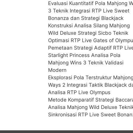
Evaluasi Kuantitatif Pola Mahjong 
3 Teknik Integrasi RTP Live Sweet
Bonanza dan Strategi Blackjack
Konstruksi Analisa Silang Mahjong
Wild Deluxe Strategi Sicbo Teknik
Optimasi RTP Live Gates of Olymp
Pemetaan Strategi Adaptif RTP Liv
Starlight Princess Analisa Pola
Mahjong Wins 3 Teknik Validasi
Modern
Eksplorasi Pola Terstruktur Mahjon
Ways 2 Integrasi Taktik Blackjack d
Analisa RTP Live Olympus
Metode Komparatif Strategi Baccar
Analisa Mahjong Wild Deluxe Tekni
Sinkronisasi RTP Live Sweet Bonan