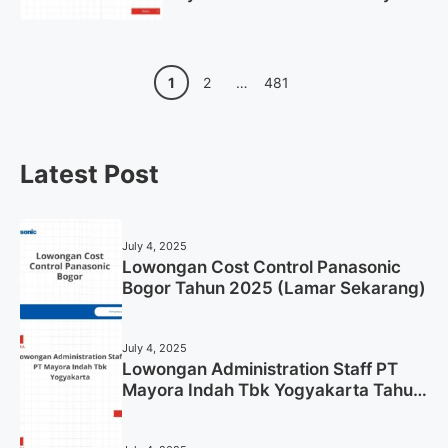
Tahun 2025 (Lamar Sekarang)
Page
Page
Page
1
2
…
481
Latest Post
July 4, 2025
Lowongan Cost Control Panasonic
Bogor Tahun 2025 (Lamar Sekarang)
July 4, 2025
Lowongan Administration Staff PT
Mayora Indah Tbk Yogyakarta Tahun
2025