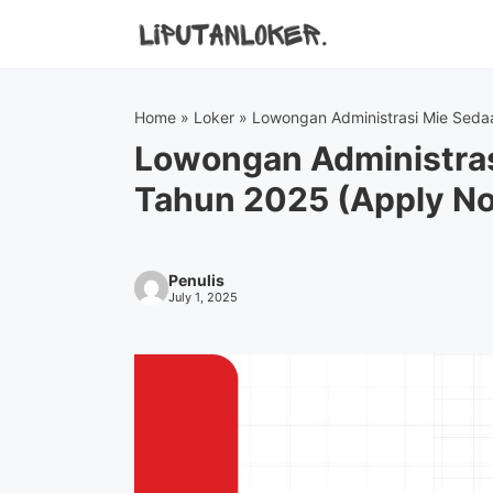
Skip
to
content
Home
»
Loker
»
Lowongan Administrasi Mie Sed
Lowongan Administra
Tahun 2025 (Apply N
Penulis
July 1, 2025