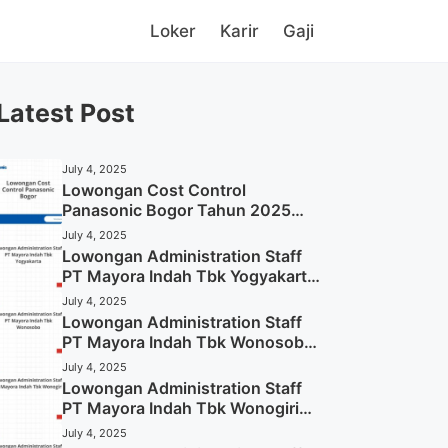
Loker
Karir
Gaji
Latest Post
July 4, 2025
Lowongan Cost Control
Panasonic Bogor Tahun 2025
(Lamar Sekarang)
July 4, 2025
Lowongan Administration Staff
PT Mayora Indah Tbk Yogyakarta
Tahun 2025
July 4, 2025
Lowongan Administration Staff
PT Mayora Indah Tbk Wonosobo
Tahun 2025 (Lamar Sekarang)
July 4, 2025
Lowongan Administration Staff
PT Mayora Indah Tbk Wonogiri
Tahun 2025 (Apply Now)
July 4, 2025