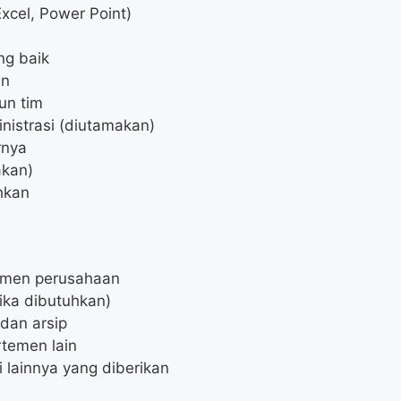
xcel, Power Point)
ng baik
in
un tim
nistrasi (diutamakan)
rnya
akan)
hkan
umen perusahaan
ika dibutuhkan)
dan arsip
temen lain
 lainnya yang diberikan