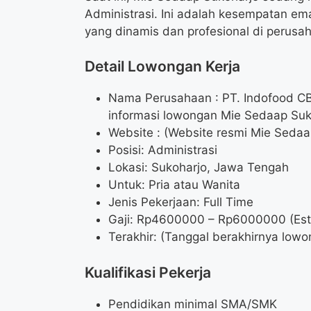
Administrasi. Ini adalah kesempatan e
yang dinamis dan profesional di perus
Detail Lowongan Kerja
Nama Perusahaan :
PT. Indofood CB
informasi lowongan Mie Sedaap Suko
Website :
(Website resmi Mie Sedaap
Posisi: Administrasi
Lokasi: Sukoharjo, Jawa Tengah
Untuk: Pria atau Wanita
Jenis Pekerjaan: Full Time
Gaji: Rp
4600000
– Rp
6000000
(Est
Terakhir: (Tanggal berakhirnya lowo
Kualifikasi Pekerja
Pendidikan minimal SMA/SMK