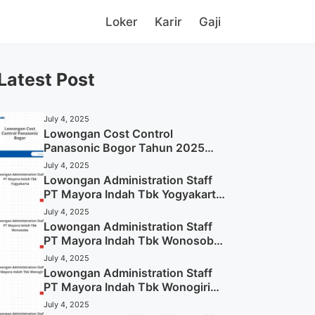
Loker
Karir
Gaji
Latest Post
July 4, 2025
Lowongan Cost Control
Panasonic Bogor Tahun 2025
(Lamar Sekarang)
July 4, 2025
Lowongan Administration Staff
PT Mayora Indah Tbk Yogyakarta
Tahun 2025
July 4, 2025
Lowongan Administration Staff
PT Mayora Indah Tbk Wonosobo
Tahun 2025 (Lamar Sekarang)
July 4, 2025
Lowongan Administration Staff
PT Mayora Indah Tbk Wonogiri
Tahun 2025 (Apply Now)
July 4, 2025