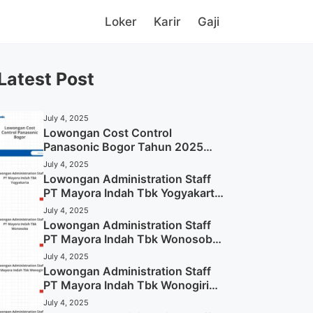
Loker
Karir
Gaji
Latest Post
July 4, 2025
Lowongan Cost Control
Panasonic Bogor Tahun 2025
(Lamar Sekarang)
July 4, 2025
Lowongan Administration Staff
PT Mayora Indah Tbk Yogyakarta
Tahun 2025
July 4, 2025
Lowongan Administration Staff
PT Mayora Indah Tbk Wonosobo
Tahun 2025 (Lamar Sekarang)
July 4, 2025
Lowongan Administration Staff
PT Mayora Indah Tbk Wonogiri
Tahun 2025 (Apply Now)
July 4, 2025