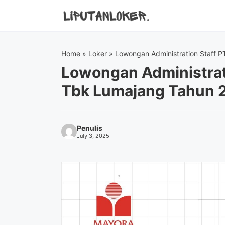
Skip
to
content
Home
»
Loker
»
Lowongan Administration Staff 
Lowongan Administrat
Tbk Lumajang Tahun 
Penulis
July 3, 2025