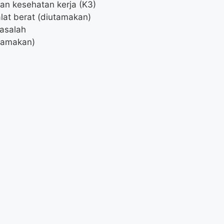
n kesehatan kerja (K3)
at berat (diutamakan)
asalah
tamakan)