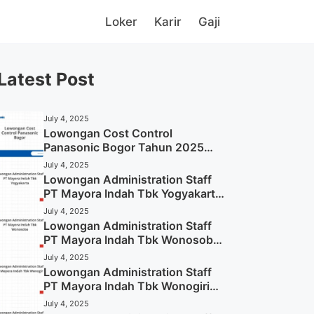
Loker
Karir
Gaji
Latest Post
July 4, 2025
Lowongan Cost Control
Panasonic Bogor Tahun 2025
(Lamar Sekarang)
July 4, 2025
Lowongan Administration Staff
PT Mayora Indah Tbk Yogyakarta
Tahun 2025
July 4, 2025
Lowongan Administration Staff
PT Mayora Indah Tbk Wonosobo
Tahun 2025 (Lamar Sekarang)
July 4, 2025
Lowongan Administration Staff
PT Mayora Indah Tbk Wonogiri
Tahun 2025 (Apply Now)
July 4, 2025