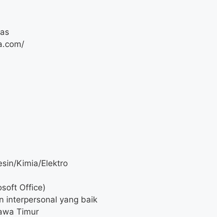
Gas
a.com/
sin/Kimia/Elektro
oft Office)
 interpersonal yang baik
Jawa Timur