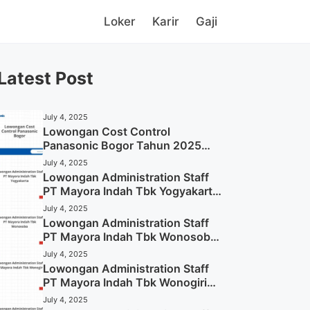
Loker
Karir
Gaji
Latest Post
July 4, 2025
Lowongan Cost Control
Panasonic Bogor Tahun 2025
(Lamar Sekarang)
July 4, 2025
Lowongan Administration Staff
PT Mayora Indah Tbk Yogyakarta
Tahun 2025
July 4, 2025
Lowongan Administration Staff
PT Mayora Indah Tbk Wonosobo
Tahun 2025 (Lamar Sekarang)
July 4, 2025
Lowongan Administration Staff
PT Mayora Indah Tbk Wonogiri
Tahun 2025 (Apply Now)
July 4, 2025