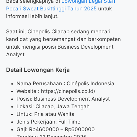
Baca selengkapnya di
Lowongan Legal Staff
Pocari Sweat Bukittinggi Tahun 2025
untuk
informasi lebih lanjut.
Saat ini, Cinepolis Cilacap sedang mencari
kandidat yang bersemangat dan berkompeten
untuk mengisi posisi Business Development
Analyst.
Detail Lowongan Kerja
Nama Perusahaan :
Cinépolis Indonesia
Website :
https://cinepolis.co.id/
Posisi: Business Development Analyst
Lokasi: Cilacap, Jawa Tengah
Untuk: Pria atau Wanita
Jenis Pekerjaan: Full Time
Gaji: Rp
4600000
– Rp
6000000
Terakhir: 31 Desember 2025