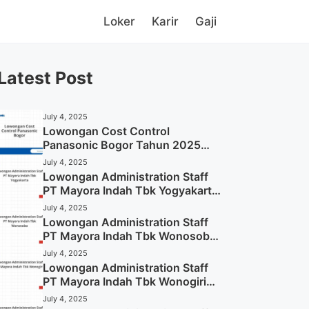
Loker
Karir
Gaji
Latest Post
July 4, 2025
Lowongan Cost Control
Panasonic Bogor Tahun 2025
(Lamar Sekarang)
July 4, 2025
Lowongan Administration Staff
PT Mayora Indah Tbk Yogyakarta
Tahun 2025
July 4, 2025
Lowongan Administration Staff
PT Mayora Indah Tbk Wonosobo
Tahun 2025 (Lamar Sekarang)
July 4, 2025
Lowongan Administration Staff
PT Mayora Indah Tbk Wonogiri
Tahun 2025 (Apply Now)
July 4, 2025