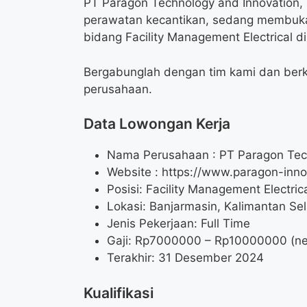
PT Paragon Technology and Innovation,
perawatan kecantikan, sedang membuka p
bidang Facility Management Electrical d
Bergabunglah dengan tim kami dan berk
perusahaan.
Data Lowongan Kerja
Nama Perusahaan :
PT Paragon Tec
Website :
https://www.paragon-inno
Posisi:
Facility Management Electric
Lokasi: Banjarmasin, Kalimantan Se
Jenis Pekerjaan: Full Time
Gaji: Rp
7000000
– Rp
10000000
(ne
Terakhir: 31 Desember 2024
Kualifikasi