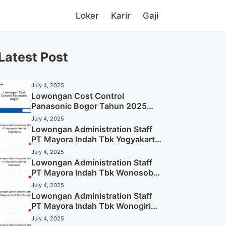
Loker
Karir
Gaji
Latest Post
July 4, 2025
Lowongan Cost Control
Panasonic Bogor Tahun 2025
(Lamar Sekarang)
July 4, 2025
Lowongan Administration Staff
PT Mayora Indah Tbk Yogyakarta
Tahun 2025
July 4, 2025
Lowongan Administration Staff
PT Mayora Indah Tbk Wonosobo
Tahun 2025 (Lamar Sekarang)
July 4, 2025
Lowongan Administration Staff
PT Mayora Indah Tbk Wonogiri
Tahun 2025 (Apply Now)
July 4, 2025