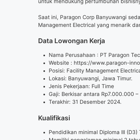
untuk mendukung pertumbuhan bisnisn
Saat ini, Paragon Corp Banyuwangi seda
Management Electrical yang menarik d
Data Lowongan Kerja
Nama Perusahaan :
PT Paragon Tec
Website :
https://www.paragon-inno
Posisi:
Facility Management Electric
Lokasi: Banyuwangi, Jawa Timur.
Jenis Pekerjaan: Full Time
Gaji: Berkisar antara Rp
7.000.000
–
Terakhir: 31 Desember 2024.
Kualifikasi
Pendidikan minimal Diploma III (D3) 
Memiliki pengalaman minimal 2 tahun