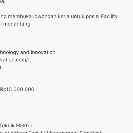
ya.
ng membuka lowongan kerja untuk posisi Facility
an menantang.
hnology and Innovation
vation.com/
al
 Rp
10.000.000
.
Teknik Elektro.
 di bidang Facility Management Electrical.