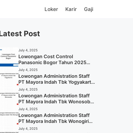
Loker
Karir
Gaji
Latest Post
July 4, 2025
Lowongan Cost Control
Panasonic Bogor Tahun 2025
(Lamar Sekarang)
July 4, 2025
Lowongan Administration Staff
PT Mayora Indah Tbk Yogyakarta
Tahun 2025
July 4, 2025
Lowongan Administration Staff
PT Mayora Indah Tbk Wonosobo
Tahun 2025 (Lamar Sekarang)
July 4, 2025
Lowongan Administration Staff
PT Mayora Indah Tbk Wonogiri
Tahun 2025 (Apply Now)
July 4, 2025