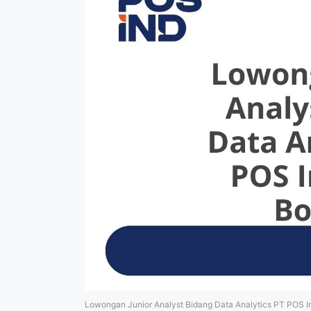
Lowongan Junior Analyst Bidang Data Analytics PT POS 