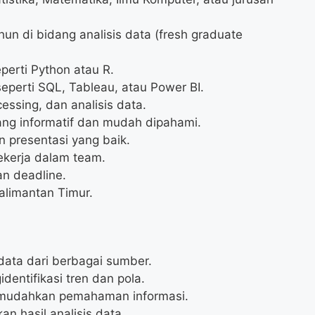
un di bidang analisis data (fresh graduate
erti Python atau R.
seperti SQL, Tableau, atau Power BI.
ssing, dan analisis data.
ng informatif dan mudah dipahami.
 presentasi yang baik.
bekerja dalam team.
n deadline.
alimantan Timur.
ta dari berbagai sumber.
dentifikasi tren dan pola.
emudahkan pemahaman informasi.
 hasil analisis data.