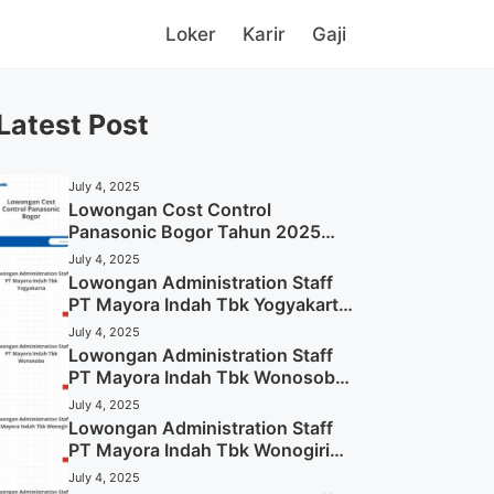
Loker
Karir
Gaji
Latest Post
July 4, 2025
Lowongan Cost Control
Panasonic Bogor Tahun 2025
(Lamar Sekarang)
July 4, 2025
Lowongan Administration Staff
PT Mayora Indah Tbk Yogyakarta
Tahun 2025
July 4, 2025
Lowongan Administration Staff
PT Mayora Indah Tbk Wonosobo
Tahun 2025 (Lamar Sekarang)
July 4, 2025
Lowongan Administration Staff
PT Mayora Indah Tbk Wonogiri
Tahun 2025 (Apply Now)
July 4, 2025