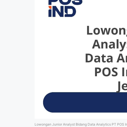
Lowongan Junior Analyst Bidang Data Analytics PT POS I