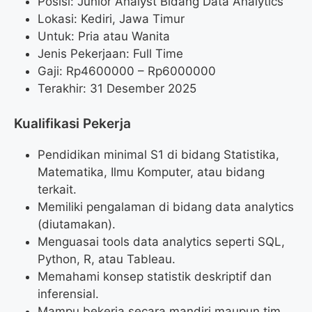
Posisi: Junior Analyst Bidang Data Analytics
Lokasi: Kediri, Jawa Timur
Untuk: Pria atau Wanita
Jenis Pekerjaan: Full Time
Gaji: Rp
4600000
– Rp
6000000
Terakhir: 31 Desember 2025
Kualifikasi Pekerja
Pendidikan minimal S1 di bidang Statistika,
Matematika, Ilmu Komputer, atau bidang
terkait.
Memiliki pengalaman di bidang data analytics
(diutamakan).
Menguasai tools data analytics seperti SQL,
Python, R, atau Tableau.
Memahami konsep statistik deskriptif dan
inferensial.
Mampu bekerja secara mandiri maupun tim.