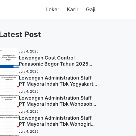
Loker
Karir
Gaji
Latest Post
July 4, 2025
Lowongan Cost Control
Panasonic Bogor Tahun 2025
(Lamar Sekarang)
July 4, 2025
Lowongan Administration Staff
PT Mayora Indah Tbk Yogyakarta
Tahun 2025
July 4, 2025
Lowongan Administration Staff
PT Mayora Indah Tbk Wonosobo
Tahun 2025 (Lamar Sekarang)
July 4, 2025
Lowongan Administration Staff
PT Mayora Indah Tbk Wonogiri
Tahun 2025 (Apply Now)
July 4, 2025