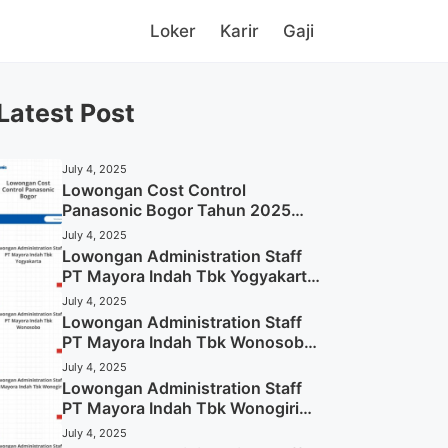
Loker
Karir
Gaji
Latest Post
July 4, 2025
Lowongan Cost Control
Panasonic Bogor Tahun 2025
(Lamar Sekarang)
July 4, 2025
Lowongan Administration Staff
PT Mayora Indah Tbk Yogyakarta
Tahun 2025
July 4, 2025
Lowongan Administration Staff
PT Mayora Indah Tbk Wonosobo
Tahun 2025 (Lamar Sekarang)
July 4, 2025
Lowongan Administration Staff
PT Mayora Indah Tbk Wonogiri
Tahun 2025 (Apply Now)
July 4, 2025