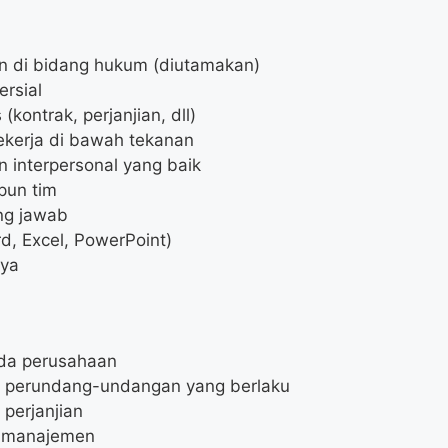
un di bidang hukum (diutamakan)
rsial
kontrak, perjanjian, dll)
bekerja di bawah tekanan
 interpersonal yang baik
pun tim
ng jawab
d, Excel, PowerPoint)
nya
da perusahaan
an perundang-undangan yang berlaku
perjanjian
a manajemen