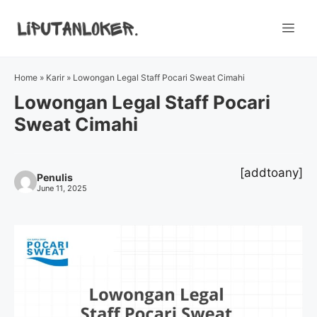
Skip
to
Me
content
Home
»
Karir
»
Lowongan Legal Staff Pocari Sweat Cimahi
Lowongan Legal Staff Pocari
Sweat Cimahi
[addtoany]
Penulis
June 11, 2025