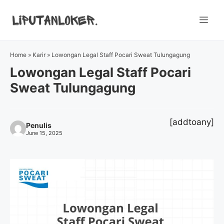
Skip
to
Me
content
Home
»
Karir
»
Lowongan Legal Staff Pocari Sweat Tulungagung
Lowongan Legal Staff Pocari
Sweat Tulungagung
[addtoany]
Penulis
June 15, 2025