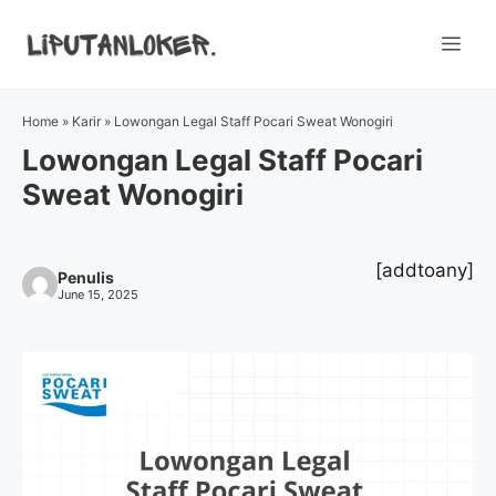
Skip
to
Me
content
Home
»
Karir
»
Lowongan Legal Staff Pocari Sweat Wonogiri
Lowongan Legal Staff Pocari
Sweat Wonogiri
[addtoany]
Penulis
June 15, 2025