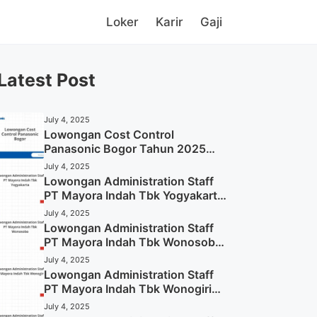
Loker
Karir
Gaji
Latest Post
July 4, 2025
Lowongan Cost Control
Panasonic Bogor Tahun 2025
(Lamar Sekarang)
July 4, 2025
Lowongan Administration Staff
PT Mayora Indah Tbk Yogyakarta
Tahun 2025
July 4, 2025
Lowongan Administration Staff
PT Mayora Indah Tbk Wonosobo
Tahun 2025 (Lamar Sekarang)
July 4, 2025
Lowongan Administration Staff
PT Mayora Indah Tbk Wonogiri
Tahun 2025 (Apply Now)
July 4, 2025