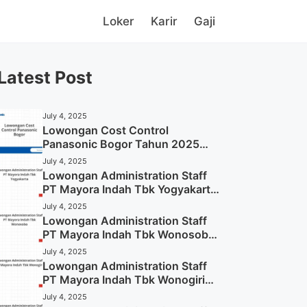
Loker
Karir
Gaji
Latest Post
July 4, 2025
Lowongan Cost Control
Panasonic Bogor Tahun 2025
(Lamar Sekarang)
July 4, 2025
Lowongan Administration Staff
PT Mayora Indah Tbk Yogyakarta
Tahun 2025
July 4, 2025
Lowongan Administration Staff
PT Mayora Indah Tbk Wonosobo
Tahun 2025 (Lamar Sekarang)
July 4, 2025
Lowongan Administration Staff
PT Mayora Indah Tbk Wonogiri
Tahun 2025 (Apply Now)
July 4, 2025