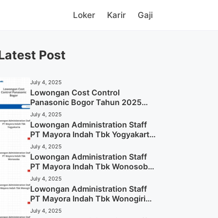
Loker
Karir
Gaji
Latest Post
July 4, 2025
Lowongan Cost Control
Panasonic Bogor Tahun 2025
(Lamar Sekarang)
July 4, 2025
Lowongan Administration Staff
PT Mayora Indah Tbk Yogyakarta
Tahun 2025
July 4, 2025
Lowongan Administration Staff
PT Mayora Indah Tbk Wonosobo
Tahun 2025 (Lamar Sekarang)
July 4, 2025
Lowongan Administration Staff
PT Mayora Indah Tbk Wonogiri
Tahun 2025 (Apply Now)
July 4, 2025