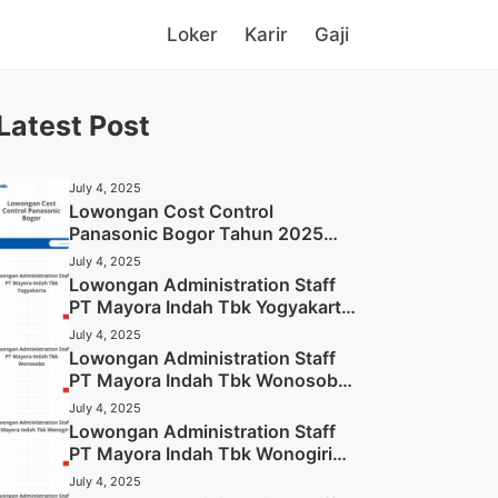
Loker
Karir
Gaji
Latest Post
July 4, 2025
Lowongan Cost Control
Panasonic Bogor Tahun 2025
(Lamar Sekarang)
July 4, 2025
Lowongan Administration Staff
PT Mayora Indah Tbk Yogyakarta
Tahun 2025
July 4, 2025
Lowongan Administration Staff
PT Mayora Indah Tbk Wonosobo
Tahun 2025 (Lamar Sekarang)
July 4, 2025
Lowongan Administration Staff
PT Mayora Indah Tbk Wonogiri
Tahun 2025 (Apply Now)
July 4, 2025