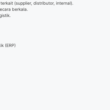
kait (supplier, distributor, internal).
ecara berkala.
istik.
ik (ERP)