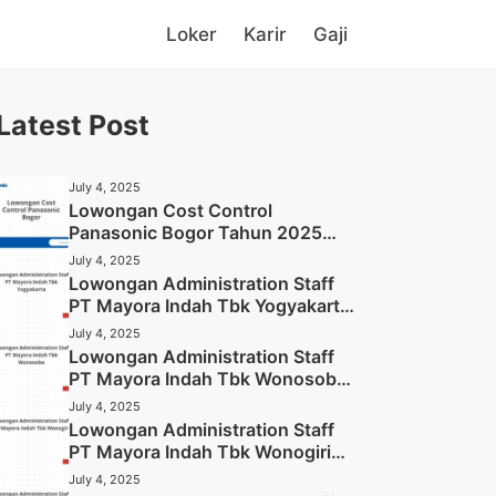
Loker
Karir
Gaji
Latest Post
July 4, 2025
Lowongan Cost Control
Panasonic Bogor Tahun 2025
(Lamar Sekarang)
July 4, 2025
Lowongan Administration Staff
PT Mayora Indah Tbk Yogyakarta
Tahun 2025
July 4, 2025
Lowongan Administration Staff
PT Mayora Indah Tbk Wonosobo
Tahun 2025 (Lamar Sekarang)
July 4, 2025
Lowongan Administration Staff
PT Mayora Indah Tbk Wonogiri
Tahun 2025 (Apply Now)
July 4, 2025