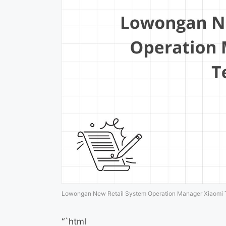
Lowongan New Retail System Operation Manager Xiaomi 
“`html