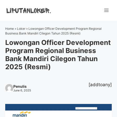
Skip
to
Me
content
Home
»
Loker
»
Lowongan Officer Development Program Regional
Business Bank Mandiri Cilegon Tahun 2025 (Resmi)
Lowongan Officer Development
Program Regional Business
Bank Mandiri Cilegon Tahun
2025 (Resmi)
[addtoany]
Penulis
June 6, 2025