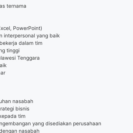
tas ternama
Excel, PowerPoint)
 interpersonal yang baik
bekerja dalam tim
ng tinggi
ulawesi Tenggara
aik
mar
tuhan nasabah
tegi bisnis
kepada tim
pengembangan yang disediakan perusahaan
 dengan nasabah