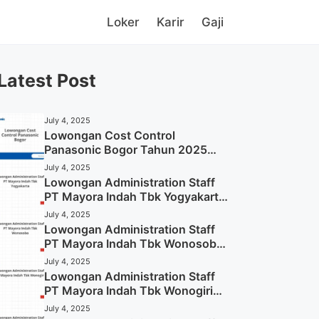
Loker
Karir
Gaji
Latest Post
July 4, 2025
Lowongan Cost Control
Panasonic Bogor Tahun 2025
(Lamar Sekarang)
July 4, 2025
Lowongan Administration Staff
PT Mayora Indah Tbk Yogyakarta
Tahun 2025
July 4, 2025
Lowongan Administration Staff
PT Mayora Indah Tbk Wonosobo
Tahun 2025 (Lamar Sekarang)
July 4, 2025
Lowongan Administration Staff
PT Mayora Indah Tbk Wonogiri
Tahun 2025 (Apply Now)
July 4, 2025