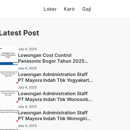
Loker
Karir
Gaji
Latest Post
July 4, 2025
Lowongan Cost Control
Panasonic Bogor Tahun 2025
(Lamar Sekarang)
July 4, 2025
Lowongan Administration Staff
PT Mayora Indah Tbk Yogyakarta
Tahun 2025
July 4, 2025
Lowongan Administration Staff
PT Mayora Indah Tbk Wonosobo
Tahun 2025 (Lamar Sekarang)
July 4, 2025
Lowongan Administration Staff
PT Mayora Indah Tbk Wonogiri
Tahun 2025 (Apply Now)
July 4, 2025