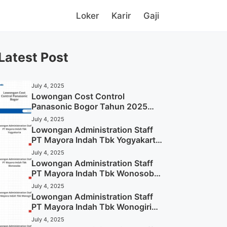
Loker
Karir
Gaji
Latest Post
July 4, 2025
Lowongan Cost Control
Panasonic Bogor Tahun 2025
(Lamar Sekarang)
July 4, 2025
Lowongan Administration Staff
PT Mayora Indah Tbk Yogyakarta
Tahun 2025
July 4, 2025
Lowongan Administration Staff
PT Mayora Indah Tbk Wonosobo
Tahun 2025 (Lamar Sekarang)
July 4, 2025
Lowongan Administration Staff
PT Mayora Indah Tbk Wonogiri
Tahun 2025 (Apply Now)
July 4, 2025