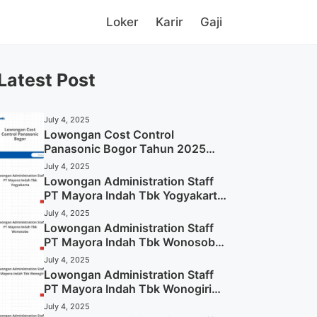
Loker
Karir
Gaji
Latest Post
July 4, 2025
Lowongan Cost Control
Panasonic Bogor Tahun 2025
(Lamar Sekarang)
July 4, 2025
Lowongan Administration Staff
PT Mayora Indah Tbk Yogyakarta
Tahun 2025
July 4, 2025
Lowongan Administration Staff
PT Mayora Indah Tbk Wonosobo
Tahun 2025 (Lamar Sekarang)
July 4, 2025
Lowongan Administration Staff
PT Mayora Indah Tbk Wonogiri
Tahun 2025 (Apply Now)
July 4, 2025