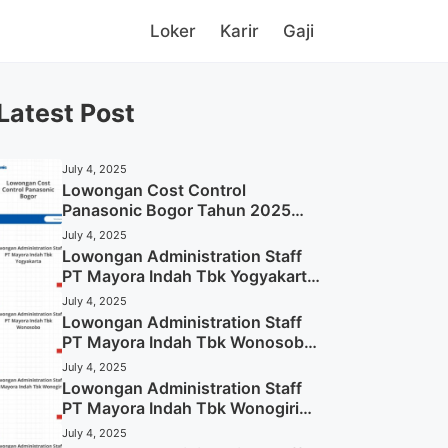
Loker
Karir
Gaji
Latest Post
July 4, 2025
Lowongan Cost Control
Panasonic Bogor Tahun 2025
(Lamar Sekarang)
July 4, 2025
Lowongan Administration Staff
PT Mayora Indah Tbk Yogyakarta
Tahun 2025
July 4, 2025
Lowongan Administration Staff
PT Mayora Indah Tbk Wonosobo
Tahun 2025 (Lamar Sekarang)
July 4, 2025
Lowongan Administration Staff
PT Mayora Indah Tbk Wonogiri
Tahun 2025 (Apply Now)
July 4, 2025