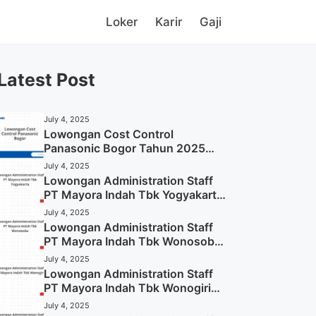
Loker
Karir
Gaji
Latest Post
July 4, 2025
Lowongan Cost Control
Panasonic Bogor Tahun 2025
(Lamar Sekarang)
July 4, 2025
Lowongan Administration Staff
PT Mayora Indah Tbk Yogyakarta
Tahun 2025
July 4, 2025
Lowongan Administration Staff
PT Mayora Indah Tbk Wonosobo
Tahun 2025 (Lamar Sekarang)
July 4, 2025
Lowongan Administration Staff
PT Mayora Indah Tbk Wonogiri
Tahun 2025 (Apply Now)
July 4, 2025