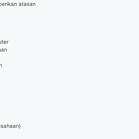
berikan atasan
ter
nan
m
rusahaan)