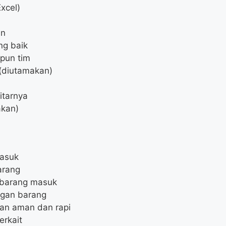
xcel)
in
ng baik
pun tim
 (diutamakan)
itarnya
akan)
asuk
arang
barang masuk
ngan barang
an aman dan rapi
erkait