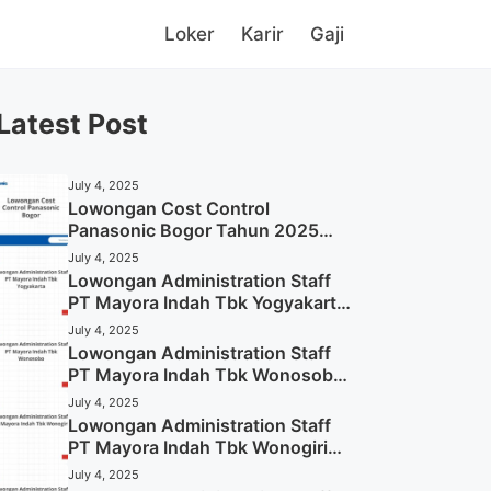
Loker
Karir
Gaji
Latest Post
July 4, 2025
Lowongan Cost Control
Panasonic Bogor Tahun 2025
(Lamar Sekarang)
July 4, 2025
Lowongan Administration Staff
PT Mayora Indah Tbk Yogyakarta
Tahun 2025
July 4, 2025
Lowongan Administration Staff
PT Mayora Indah Tbk Wonosobo
Tahun 2025 (Lamar Sekarang)
July 4, 2025
Lowongan Administration Staff
PT Mayora Indah Tbk Wonogiri
Tahun 2025 (Apply Now)
July 4, 2025