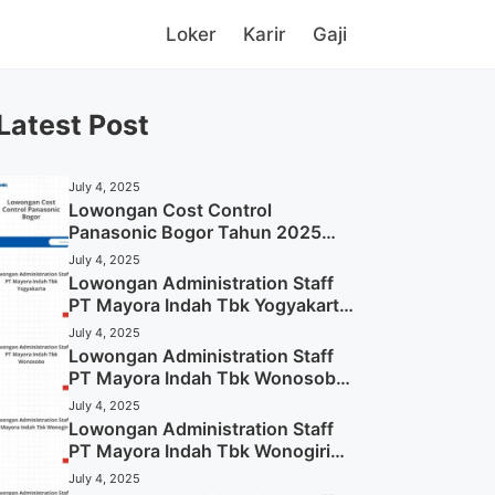
Loker
Karir
Gaji
Latest Post
July 4, 2025
Lowongan Cost Control
Panasonic Bogor Tahun 2025
(Lamar Sekarang)
July 4, 2025
Lowongan Administration Staff
PT Mayora Indah Tbk Yogyakarta
Tahun 2025
July 4, 2025
Lowongan Administration Staff
PT Mayora Indah Tbk Wonosobo
Tahun 2025 (Lamar Sekarang)
July 4, 2025
Lowongan Administration Staff
PT Mayora Indah Tbk Wonogiri
Tahun 2025 (Apply Now)
July 4, 2025