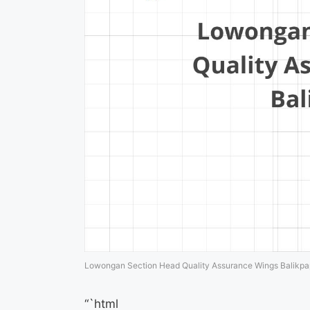
Lowongan Section Head Quality Assurance Wings Balikp
“`html