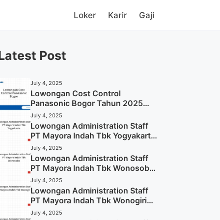
Loker
Karir
Gaji
Latest Post
July 4, 2025
Lowongan Cost Control
Panasonic Bogor Tahun 2025
(Lamar Sekarang)
July 4, 2025
Lowongan Administration Staff
PT Mayora Indah Tbk Yogyakarta
Tahun 2025
July 4, 2025
Lowongan Administration Staff
PT Mayora Indah Tbk Wonosobo
Tahun 2025 (Lamar Sekarang)
July 4, 2025
Lowongan Administration Staff
PT Mayora Indah Tbk Wonogiri
Tahun 2025 (Apply Now)
July 4, 2025