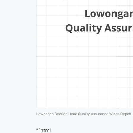
Lowongan Section Head Quality Assurance Wings Depok
“`html