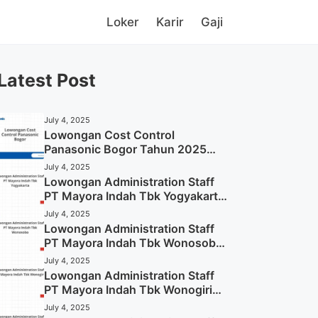
Loker
Karir
Gaji
Latest Post
July 4, 2025
Lowongan Cost Control
Panasonic Bogor Tahun 2025
(Lamar Sekarang)
July 4, 2025
Lowongan Administration Staff
PT Mayora Indah Tbk Yogyakarta
Tahun 2025
July 4, 2025
Lowongan Administration Staff
PT Mayora Indah Tbk Wonosobo
Tahun 2025 (Lamar Sekarang)
July 4, 2025
Lowongan Administration Staff
PT Mayora Indah Tbk Wonogiri
Tahun 2025 (Apply Now)
July 4, 2025