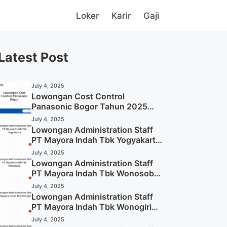
Loker
Karir
Gaji
Latest Post
July 4, 2025
Lowongan Cost Control
Panasonic Bogor Tahun 2025
(Lamar Sekarang)
July 4, 2025
Lowongan Administration Staff
PT Mayora Indah Tbk Yogyakarta
Tahun 2025
July 4, 2025
Lowongan Administration Staff
PT Mayora Indah Tbk Wonosobo
Tahun 2025 (Lamar Sekarang)
July 4, 2025
Lowongan Administration Staff
PT Mayora Indah Tbk Wonogiri
Tahun 2025 (Apply Now)
July 4, 2025