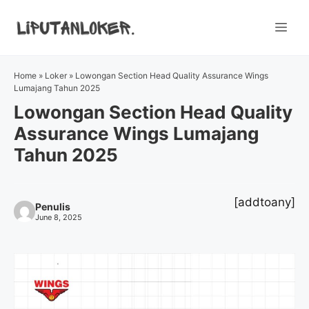
Skip
to
Me
content
Home
»
Loker
»
Lowongan Section Head Quality Assurance Wings
Lumajang Tahun 2025
Lowongan Section Head Quality
Assurance Wings Lumajang
Tahun 2025
[addtoany]
Penulis
June 8, 2025