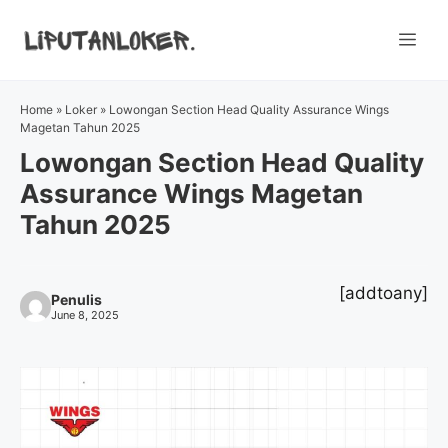
Skip
to
Me
content
Home
»
Loker
»
Lowongan Section Head Quality Assurance Wings
Magetan Tahun 2025
Lowongan Section Head Quality
Assurance Wings Magetan
Tahun 2025
[addtoany]
Penulis
June 8, 2025