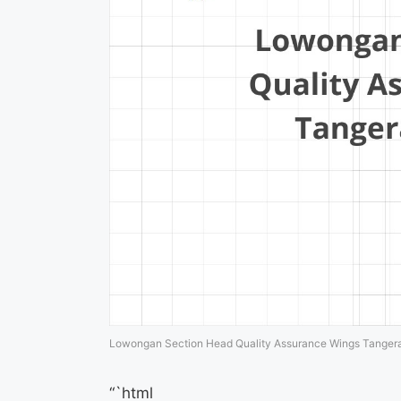
Lowongan Section Head Quality Assurance Wings Tanger
“`html