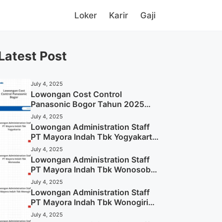
Loker
Karir
Gaji
Latest Post
July 4, 2025
Lowongan Cost Control
Panasonic Bogor Tahun 2025
(Lamar Sekarang)
July 4, 2025
Lowongan Administration Staff
PT Mayora Indah Tbk Yogyakarta
Tahun 2025
July 4, 2025
Lowongan Administration Staff
PT Mayora Indah Tbk Wonosobo
Tahun 2025 (Lamar Sekarang)
July 4, 2025
Lowongan Administration Staff
PT Mayora Indah Tbk Wonogiri
Tahun 2025 (Apply Now)
July 4, 2025