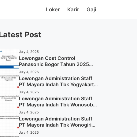
Loker
Karir
Gaji
Latest Post
July 4, 2025
Lowongan Cost Control
Panasonic Bogor Tahun 2025
(Lamar Sekarang)
July 4, 2025
Lowongan Administration Staff
PT Mayora Indah Tbk Yogyakarta
Tahun 2025
July 4, 2025
Lowongan Administration Staff
PT Mayora Indah Tbk Wonosobo
Tahun 2025 (Lamar Sekarang)
July 4, 2025
Lowongan Administration Staff
PT Mayora Indah Tbk Wonogiri
Tahun 2025 (Apply Now)
July 4, 2025