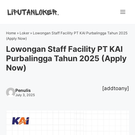
Skip
to
Me
content
Home
»
Loker
»
Lowongan Staff Facility PT KAI Purbalingga Tahun 2025
(Apply Now)
Lowongan Staff Facility PT KAI
Purbalingga Tahun 2025 (Apply
Now)
[addtoany]
Penulis
July 3, 2025