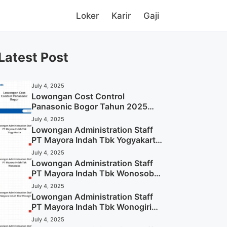
Loker
Karir
Gaji
Latest Post
July 4, 2025
Lowongan Cost Control
Panasonic Bogor Tahun 2025
(Lamar Sekarang)
July 4, 2025
Lowongan Administration Staff
PT Mayora Indah Tbk Yogyakarta
Tahun 2025
July 4, 2025
Lowongan Administration Staff
PT Mayora Indah Tbk Wonosobo
Tahun 2025 (Lamar Sekarang)
July 4, 2025
Lowongan Administration Staff
PT Mayora Indah Tbk Wonogiri
Tahun 2025 (Apply Now)
July 4, 2025