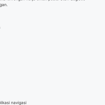
gan.
s
kasi navigasi