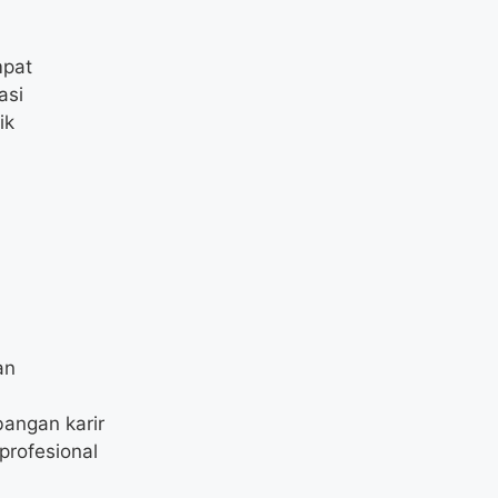
mpat
asi
ik
an
angan karir
profesional