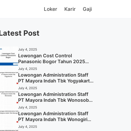
Loker
Karir
Gaji
Latest Post
July 4, 2025
Lowongan Cost Control
Panasonic Bogor Tahun 2025
(Lamar Sekarang)
July 4, 2025
Lowongan Administration Staff
PT Mayora Indah Tbk Yogyakarta
Tahun 2025
July 4, 2025
Lowongan Administration Staff
PT Mayora Indah Tbk Wonosobo
Tahun 2025 (Lamar Sekarang)
July 4, 2025
Lowongan Administration Staff
PT Mayora Indah Tbk Wonogiri
Tahun 2025 (Apply Now)
July 4, 2025