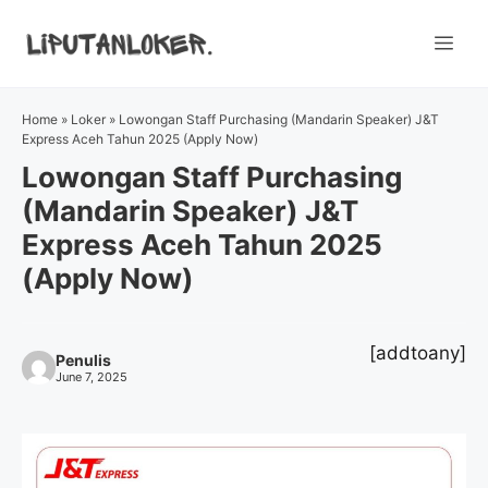
Skip
to
Me
content
Home
»
Loker
»
Lowongan Staff Purchasing (Mandarin Speaker) J&T
Express Aceh Tahun 2025 (Apply Now)
Lowongan Staff Purchasing
(Mandarin Speaker) J&T
Express Aceh Tahun 2025
(Apply Now)
[addtoany]
Penulis
June 7, 2025