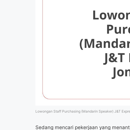
Lowongan Staff Purchasing (Mandarin Speaker) J&T Exp
Sedang mencari pekerjaan yang menanta