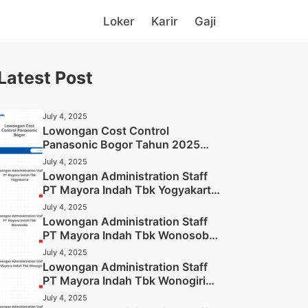
Loker
Karir
Gaji
Latest Post
July 4, 2025
Lowongan Cost Control
Panasonic Bogor Tahun 2025
(Lamar Sekarang)
July 4, 2025
Lowongan Administration Staff
PT Mayora Indah Tbk Yogyakarta
Tahun 2025
July 4, 2025
Lowongan Administration Staff
PT Mayora Indah Tbk Wonosobo
Tahun 2025 (Lamar Sekarang)
July 4, 2025
Lowongan Administration Staff
PT Mayora Indah Tbk Wonogiri
Tahun 2025 (Apply Now)
July 4, 2025