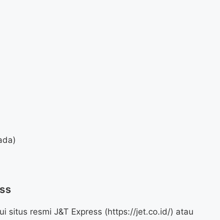
ada)
ess
 situs resmi J&T Express (https://jet.co.id/) atau