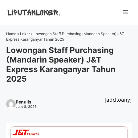
Skip
to
Me
content
Home
»
Loker
»
Lowongan Staff Purchasing (Mandarin Speaker) J&T
Express Karanganyar Tahun 2025
Lowongan Staff Purchasing
(Mandarin Speaker) J&T
Express Karanganyar Tahun
2025
[addtoany]
Penulis
June 8, 2025