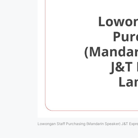
Lowongan Staff Purchasing (Mandarin Speaker) J&T Exp