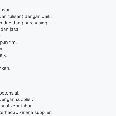
rusan.
an tulisan) dengan baik.
n di bidang purchasing.
dan jasa.
b.
pun tim.
r.
aik.
hkan.
otensial.
engan supplier.
suai kebutuhan.
erhadap kinerja supplier.