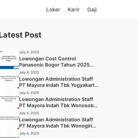
Loker
Karir
Gaji
Latest Post
July 4, 2025
Lowongan Cost Control
Panasonic Bogor Tahun 2025
(Lamar Sekarang)
July 4, 2025
Lowongan Administration Staff
PT Mayora Indah Tbk Yogyakarta
Tahun 2025
July 4, 2025
Lowongan Administration Staff
PT Mayora Indah Tbk Wonosobo
Tahun 2025 (Lamar Sekarang)
July 4, 2025
Lowongan Administration Staff
PT Mayora Indah Tbk Wonogiri
Tahun 2025 (Apply Now)
July 4, 2025