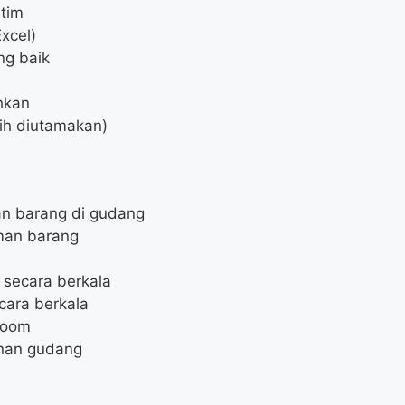
 tim
xcel)
ng baik
hkan
ebih diutamakan)
an barang di gudang
man barang
secara berkala
cara berkala
room
nan gudang