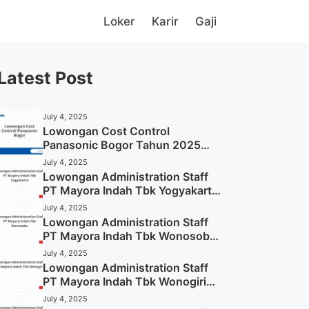
Loker
Karir
Gaji
Latest Post
July 4, 2025
Lowongan Cost Control
Panasonic Bogor Tahun 2025
(Lamar Sekarang)
July 4, 2025
Lowongan Administration Staff
PT Mayora Indah Tbk Yogyakarta
Tahun 2025
July 4, 2025
Lowongan Administration Staff
PT Mayora Indah Tbk Wonosobo
Tahun 2025 (Lamar Sekarang)
July 4, 2025
Lowongan Administration Staff
PT Mayora Indah Tbk Wonogiri
Tahun 2025 (Apply Now)
July 4, 2025