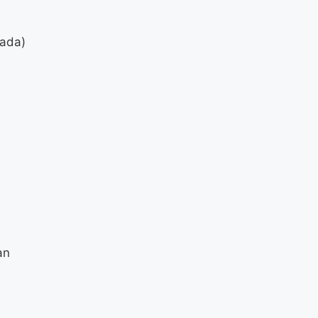
 ada)
an