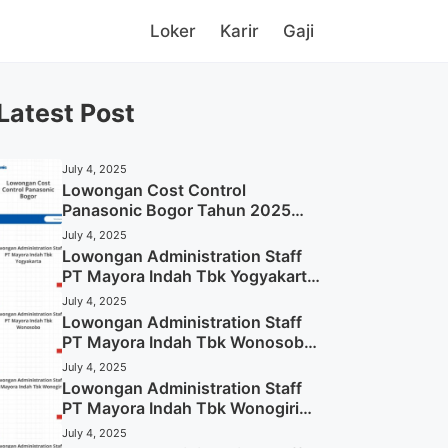
Loker
Karir
Gaji
Latest Post
July 4, 2025
Lowongan Cost Control
Panasonic Bogor Tahun 2025
(Lamar Sekarang)
July 4, 2025
Lowongan Administration Staff
PT Mayora Indah Tbk Yogyakarta
Tahun 2025
July 4, 2025
Lowongan Administration Staff
PT Mayora Indah Tbk Wonosobo
Tahun 2025 (Lamar Sekarang)
July 4, 2025
Lowongan Administration Staff
PT Mayora Indah Tbk Wonogiri
Tahun 2025 (Apply Now)
July 4, 2025